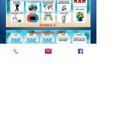
©2020 par CLJ REIMS. Créé avec Wix.com